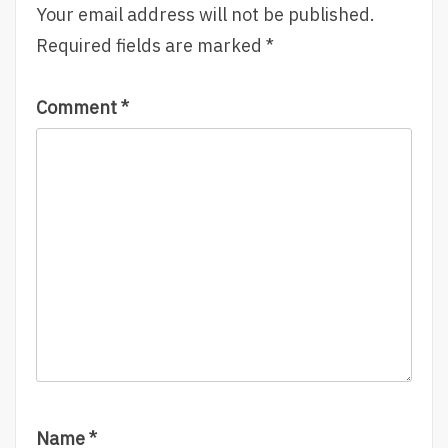
Your email address will not be published.
Required fields are marked
*
Comment
*
Name
*