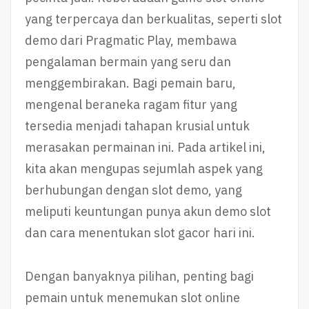
yang terpercaya dan berkualitas, seperti slot
demo dari Pragmatic Play, membawa
pengalaman bermain yang seru dan
menggembirakan. Bagi pemain baru,
mengenal beraneka ragam fitur yang
tersedia menjadi tahapan krusial untuk
merasakan permainan ini. Pada artikel ini,
kita akan mengupas sejumlah aspek yang
berhubungan dengan slot demo, yang
meliputi keuntungan punya akun demo slot
dan cara menentukan slot gacor hari ini.
Dengan banyaknya pilihan, penting bagi
pemain untuk menemukan slot online