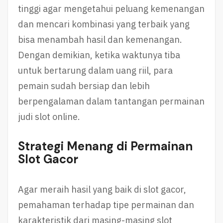
tinggi agar mengetahui peluang kemenangan
dan mencari kombinasi yang terbaik yang
bisa menambah hasil dan kemenangan.
Dengan demikian, ketika waktunya tiba
untuk bertarung dalam uang riil, para
pemain sudah bersiap dan lebih
berpengalaman dalam tantangan permainan
judi slot online.
Strategi Menang di Permainan
Slot Gacor
Agar meraih hasil yang baik di slot gacor,
pemahaman terhadap tipe permainan dan
karakteristik dari masing-masing slot