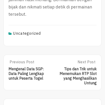
bijak dan nikmati setiap detik di permainan
tersebut.
Uncategorized
Post
Previous Post
Next Post
Previous
Next
Post:
Post:
navigation
Mengenal Data SGP:
Tips dan Trik untuk
Mengenal
Tips
Data Paling Lengkap
Menemukan RTP Slot
Data
Dan
untuk Peserta Togel
yang Menghasilkan
SGP:
Trik
Untung
Data
Untuk
Paling
Menemukan
Lengkap
RTP
Untuk
Slot