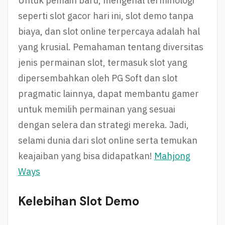
Untuk pemain baru, mengenal terminologi
seperti slot gacor hari ini, slot demo tanpa
biaya, dan slot online terpercaya adalah hal
yang krusial. Pemahaman tentang diversitas
jenis permainan slot, termasuk slot yang
dipersembahkan oleh PG Soft dan slot
pragmatic lainnya, dapat membantu gamer
untuk memilih permainan yang sesuai
dengan selera dan strategi mereka. Jadi,
selami dunia dari slot online serta temukan
keajaiban yang bisa didapatkan!
Mahjong
Ways
Kelebihan Slot Demo