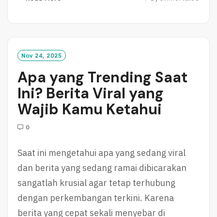
E
A
D
M
O
Nov 24, 2025
R
Apa yang Trending Saat
E
Ini? Berita Viral yang
Wajib Kamu Ketahui
0
Saat ini mengetahui apa yang sedang viral
dan berita yang sedang ramai dibicarakan
sangatlah krusial agar tetap terhubung
dengan perkembangan terkini. Karena
berita yang cepat sekali menyebar di