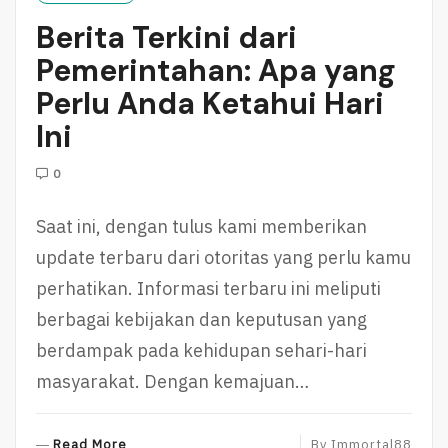
R
Berita Terkini dari
E
Pemerintahan: Apa yang
Perlu Anda Ketahui Hari
Ini
0
Saat ini, dengan tulus kami memberikan
update terbaru dari otoritas yang perlu kamu
perhatikan. Informasi terbaru ini meliputi
berbagai kebijakan dan keputusan yang
berdampak pada kehidupan sehari-hari
masyarakat. Dengan kemajuan…
R
Read More
By
Immortal88