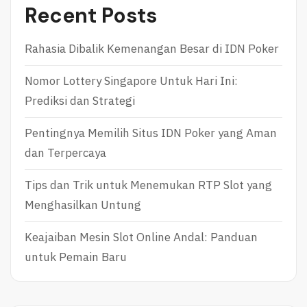
Recent Posts
Rahasia Dibalik Kemenangan Besar di IDN Poker
Nomor Lottery Singapore Untuk Hari Ini:
Prediksi dan Strategi
Pentingnya Memilih Situs IDN Poker yang Aman
dan Terpercaya
Tips dan Trik untuk Menemukan RTP Slot yang
Menghasilkan Untung
Keajaiban Mesin Slot Online Andal: Panduan
untuk Pemain Baru