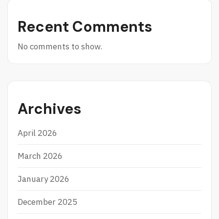
Recent Comments
No comments to show.
Archives
April 2026
March 2026
January 2026
December 2025