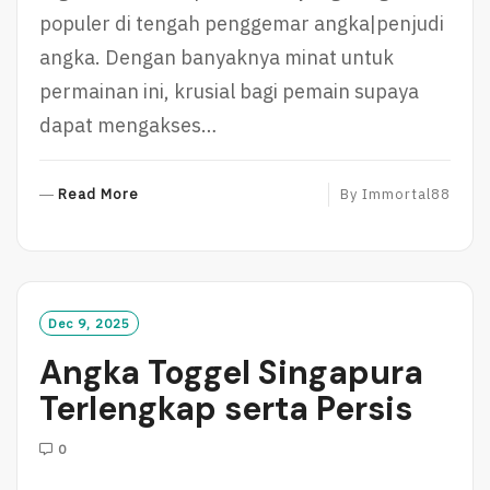
populer di tengah penggemar angka|penjudi
angka. Dengan banyaknya minat untuk
permainan ini, krusial bagi pemain supaya
dapat mengakses…
R
Read More
By
Immortal88
E
A
D
M
O
Dec 9, 2025
R
Angka Toggel Singapura
E
Terlengkap serta Persis
0